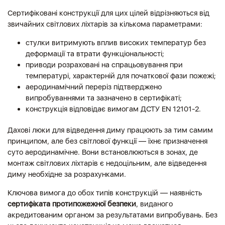
Сертифіковані конструкції для цих цілей відрізняються від
звичайних світлових ліхтарів за кількома параметрами:
стулки витримують вплив високих температур без
деформації та втрати функціональності;
приводи розраховані на спрацьовування при
температурі, характерній для початкової фази пожежі;
аеродинамічний переріз підтверджено
випробуваннями та зазначено в сертифікаті;
конструкція відповідає вимогам ДСТУ EN 12101-2.
Дахові люки для відведення диму працюють за тим самим
принципом, але без світлової функції — їхнє призначення
суто аеродинамічне. Вони встановлюються в зонах, де
монтаж світлових ліхтарів є недоцільним, але відведення
диму необхідне за розрахунками.
Ключова вимога до обох типів конструкцій — наявність
сертифіката протипожежної безпеки
, виданого
акредитованим органом за результатами випробувань. Без