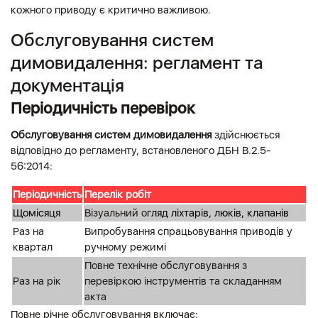
кожного приводу є критично важливою.
Обслуговування систем
димовидалення: регламент та
документація
Періодичність перевірок
Обслуговування систем димовидалення
здійснюється
відповідно до регламенту, встановленого ДБН В.2.5-
56:2014:
Періодичність
Перелік робіт
Щомісяця
Візуальний о
гляд ліхтарів, люків, клапанів
Раз на
Випробування спрацьовування приводів у
квартал
ручному режимі
Повне технічне обслуговування з
Раз на рік
перевіркою інструментів та складанням
акта
Повне річне обслуговування включає: