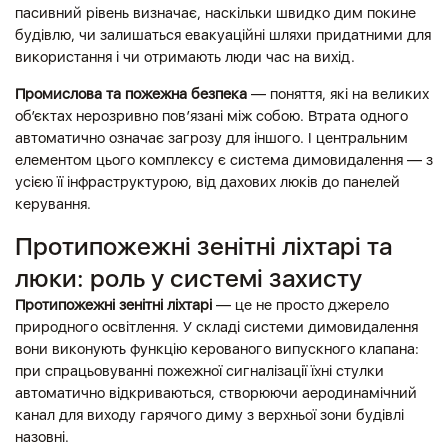
пасивний рівень визначає, наскільки швидко дим покине
будівлю, чи залишаться евакуаційні шляхи придатними для
використання і чи отримають люди час на вихід.
Промислова та пожежна безпека
— поняття, які на великих
об’єктах нерозривно пов’язані між собою. Втрата одного
автоматично означає загрозу для іншого. І центральним
елементом цього комплексу є система димовидалення — з
усією її інфраструктурою, від дахових люків до панелей
керування.
Протипожежні зенітні ліхтарі та
люки: роль у системі захисту
Протипожежні зенітні ліхтарі
— це не просто джерело
природного освітлення. У складі системи димовидалення
вони виконують функцію керованого випускного клапана:
при спрацьовуванні пожежної сигналізації їхні стулки
автоматично відкриваються, створюючи аеродинамічний
канал для виходу гарячого диму з верхньої зони будівлі
назовні.