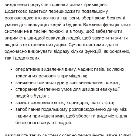
видалення продуктів горіння з різних приміщень.
Додатково вдається перешкоджати подальшому
розповсюдженню вогню в інші зони, зберігаючи безпечні
умови для евакуації людей з будівлі. Важлива функція такої
системи не в гасінні пожежі, а в тому, щоб забезпечити
видимість швидкої евакуації людей, щоб захистити життя
людей в екстрених ситуаціях. Сучасні системи здатні
одночасно виконувати відразу кілька функцій, як основних,
так і додаткових:
оперативне видалення диму, чадних газів, всіляких
токсичних речовин з приміщення;
зниження температури у зоні виникнення пожежі;
створення безпечних умов для швидкої евакуації
людей з будівлі;
захист сходових кліток, коридорів, шахт ліфта;
запобігання подальшому розповсюдженню диму між
іншими приміщеннями, щоб зберегти видимість для
безпечної евакуації людей.
Важливість таких систем складно переоцінити, адже згідно