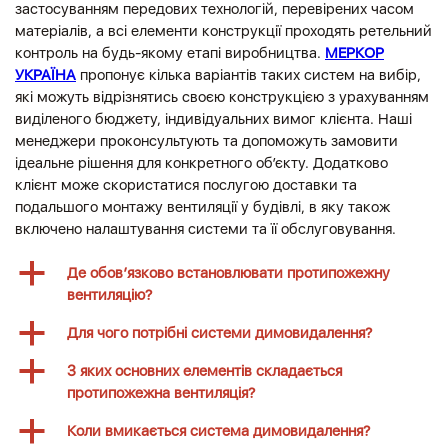
застосуванням передових технологій, перевірених часом
матеріалів, а всі елементи конструкції проходять ретельний
контроль на будь-якому етапі виробництва.
МЕРКОР
УКРАЇНА
пропонує кілька варіантів таких систем на вибір,
які можуть відрізнятись своєю конструкцією з урахуванням
виділеного бюджету, індивідуальних вимог клієнта. Наші
менеджери проконсультують та допоможуть замовити
ідеальне рішення для конкретного об’єкту. Додатково
клієнт може скористатися послугою доставки та
подальшого монтажу вентиляції у будівлі, в яку також
включено налаштування системи та її обслуговування.
a
Де обов’язково встановлювати протипожежну
вентиляцію?
a
Для чого потрібні системи димовидалення?
a
З яких основних елементів складається
протипожежна вентиляція?
a
Коли вмикається система димовидалення?