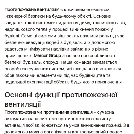
Протипожежна вентиляція
є ключовим елементом
інженерної безпеки на будь-якому об’єкті. Основне
завдання такої системи: видалення диму, токсичних газів,
надлишкового тепла у процесі виникнення пожежі у
будівлі. Саме ці системи відіграють важливу роль під час
безпечної евакуації людей з будівель, з їх допомогою
вдається мінімізувати наслідки займання в різних
приміщеннях.
Mercor Group
знає все про особливості
безпеки будівель, споруд. Наша команда займається
розробкою сучасних систем, які вже давно вважаються
обов’язковими елементами під час будівництва та
подальшої експлуатації об’єктів будь-якого призначення.
Основні функції протипожежної
вентиляції
Протипожежна чи протидимна вентиляція
– сучасна
автоматизована система протипожежного захисту,
активація якої здійснюється за умов виникнення пожежі. З її
допомогою можна організувати контрольований процес