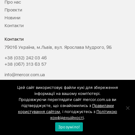
Про нас
Проекти
Новини
Контакти
Контакти
79016 Україна, м.Львів, вул. Ярослава Мудрого, 9Б
+38 (032) 242 03 46
+38 (067) 313 63 57
info@mercor.com.ua
Цей сайт використовує файли кукі для збереження
МЕРКОР у соцмережах
інформації на вашому комп’ютері.
Продовжуючи переглядати сайт mercor.com.ua ви
підтверджуєте, що ознайомились з
Правилами
користування сайтом
, і погоджуєтесь з
Політикою
конфіденційності
.
Зрозуміло!
© Mercor Ukraine Всі права захищені