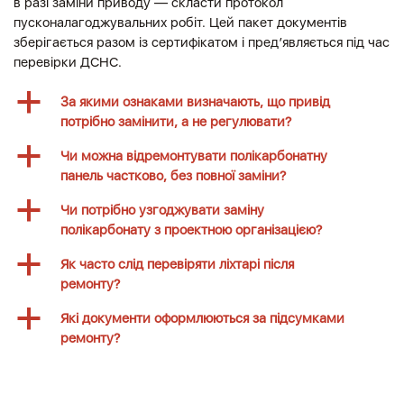
в разі заміни приводу — скласти протокол
пусконалагоджувальних робіт. Цей пакет документів
зберігається разом із сертифікатом і пред’являється під час
перевірки ДСНС.
a
За якими ознаками визначають, що привід
потрібно замінити, а не регулювати?
a
Чи можна відремонтувати полікарбонатну
панель частково, без повної заміни?
a
Чи потрібно узгоджувати заміну
полікарбонату з проектною організацією?
a
Як часто слід перевіряти ліхтарі після
ремонту?
a
Які документи оформлюються за підсумками
ремонту?