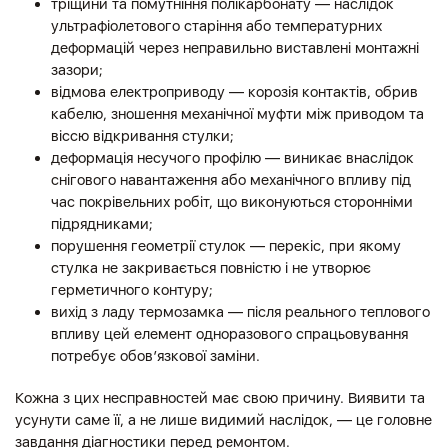
тріщини та помутніння полікарбонату — наслідок
ультрафіолетового старіння або температурних
деформацій через неправильно виставлені монтажні
зазори;
відмова електроприводу — корозія контактів, обрив
кабелю, зношення механічної муфти між приводом та
віссю відкривання стулки;
деформація несучого профілю — виникає внаслідок
снігового навантаження або механічного впливу під
час покрівельних робіт, що виконуються сторонніми
підрядниками;
порушення геометрії стулок — перекіс, при якому
стулка не закривається повністю і не утворює
герметичного контуру;
вихід з ладу термозамка — після реального теплового
впливу цей елемент одноразового спрацьовування
потребує обов’язкової заміни.
Кожна з цих несправностей має свою причину. Виявити та
усунути саме її, а не лише видимий наслідок, — це головне
завдання діагностики перед ремонтом.