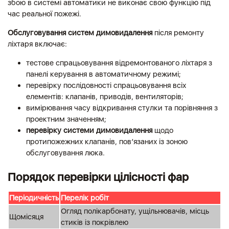
збою в системі автоматики не виконає свою функцію під
час реальної пожежі.
Обслуговування систем димовидалення
після ремонту
ліхтаря включає:
тестове спрацьовування відремонтованого ліхтаря з
панелі керування в автоматичному режимі;
перевірку послідовності спрацьовування всіх
елементів: клапанів, приводів, вентиляторів;
вимірювання часу відкривання стулки та порівняння з
проектним значенням;
перевірку системи димовидалення
щодо
протипожежних клапанів, пов’язаних із зоною
обслуговування люка.
Порядок перевірки цілісності фар
Періодичність
Перелік робіт
Огляд полікарбонату, ущільнювачів, місць
Щомісяця
стиків із покрівлею