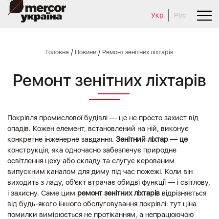
Укр
Рос
/
/
Головна
Новини
Ремонт зенітних ліхтарів
Ремонт зенітних ліхтарів
Покрівля промислової будівлі — це не просто захист від
опадів. Кожен елемент, встановлений на ній, виконує
конкретне інженерне завдання.
Зенітний ліхтар — це
конструкція, яка одночасно забезпечує природне
освітлення цеху або складу та слугує керованим
випускним каналом для диму під час пожежі. Коли він
виходить з ладу, об’єкт втрачає обидві функції — і світлову,
і захисну. Саме цим
ремонт зенітних ліхтарів
відрізняється
від будь-якого іншого обслуговування покрівлі: тут ціна
помилки вимірюється не протіканням, а непрацюючою