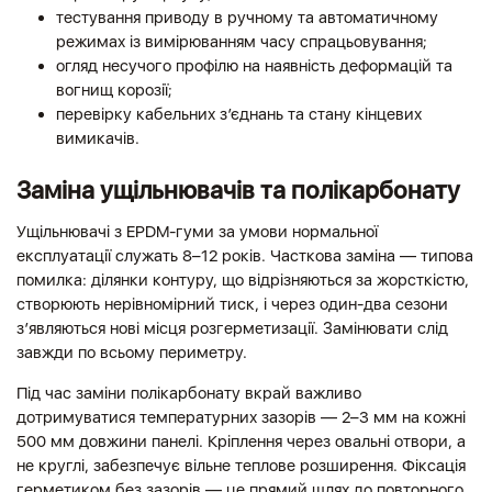
тестування приводу в ручному та автоматичному
режимах із вимірюванням часу спрацьовування;
огляд несучого профілю на наявність деформацій та
вогнищ корозії;
перевірку кабельних з’єднань та стану кінцевих
вимикачів.
Заміна ущільнювачів та полікарбонату
Ущільнювачі з EPDM-гуми за умови нормальної
експлуатації служать 8–12 років. Часткова заміна — типова
помилка: ділянки контуру, що відрізняються за жорсткістю,
створюють нерівномірний тиск, і через один-два сезони
з’являються нові місця розгерметизації. Замінювати слід
завжди по всьому периметру.
Під час заміни полікарбонату вкрай важливо
дотримуватися температурних зазорів — 2–3 мм на кожні
500 мм довжини панелі. Кріплення через овальні отвори, а
не круглі, забезпечує вільне теплове розширення. Фіксація
герметиком без зазорів — це прямий шлях до повторного