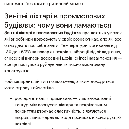
системою безпеки в критичний момент.
Зенітні ліхтарі в промислових
будівлях: чому вони ламаються
Зенітні ліхтарі в промислових будівлях
працюють в умовах,
які виробники враховують у своїх розрахунках, але які все
одно дають про себе знати. Температурні коливання від
-30 до +60°C на поверхні покрівлі, вібрації від обладнання,
агресивні випари всередині цехів, снігові навантаження —
все це поступово руйнує навіть якісно змонтовану
конструкцію.
Найпоширеніший тип пошкоджень, з яким доводиться
мати справу найчастіше:
розгерметизація примикань — ущільнювальний
контур між корпусом ліхтаря та покрівельним
покриттям втрачає еластичність, з’являються
мікрощілини, через які вода проникає в конструкцію
покрівлі;