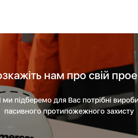
озкажіть нам про свій прое
І ми підберемо для Вас потрібні вироб
пасивного протипожежного захисту