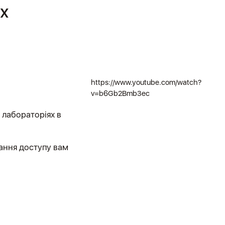
х
https://www.youtube.com/watch?
v=b6Gb2Bmb3ec
 лабораторіях в
мання доступу вам