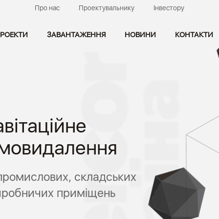
Про нас
Проектувальнику
Інвестору
РОЕКТИ
ЗАВАНТАЖЕННЯ
НОВИНИ
КОНТАКТИ
отипожежна
авітаційне
нтиляція
мовидалення
промислових, складських
иробничих приміщень