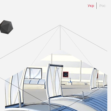
Укр
Рос