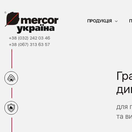
ПРОДУКЦІЯ
П
+38 (032) 242 03 46
+38 (067) 313 63 57
Пр
Гр
ве
ди
для 
та в