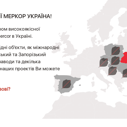
 МЕРКОР УКРАЇНА!
ром високоякісної
rcor в Україні.
дні об’єкти, як міжнародні
ський та Запорізький
заводи та декілька
з наших проектів Ви можете
вові?