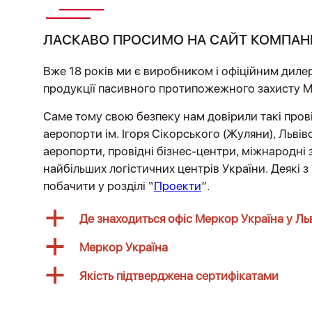
ЛАСКАВО ПРОСИМО НА САЙТ КОМПАНІЇ
Вже 18 років ми є виробником і офіційним диле
продукції пасивного протипожежного захисту Me
Саме тому свою безпеку нам довірили такі прові
аеропорти ім. Ігоря Сікорського (Жуляни), Львів
аеропорти, провідні бізнес-центри, міжнародні 
найбільших логістичних центрів України. Деякі 
побачити у розділі “
Проекти
”.
a
Де знаходиться офіс Меркор Україна у Ль
a
Меркор Україна
a
Якість підтверджена сертифікатами