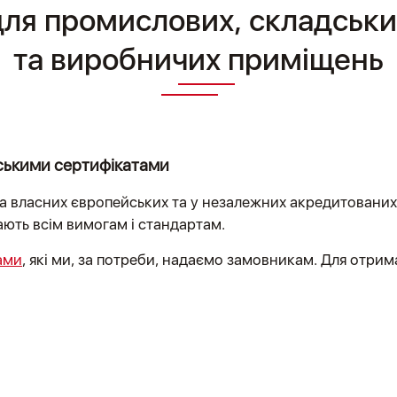
для промислових, складськи
та виробничих приміщень
йськими сертифікатами
 власних європейських та у незалежних акредитованих
дають всім вимогам і стандартам.
ами
, які ми, за потреби, надаємо замовникам. Для отри