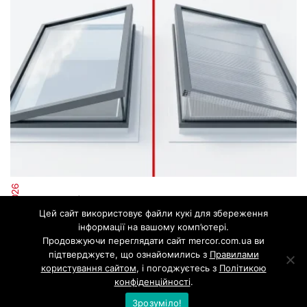
20. 07. 2026
Полікарбонат проти скла у зенітних ліхтарях
Цей сайт використовує файли кукі для збереження
інформації на вашому комп’ютері.
Продовжуючи переглядати сайт mercor.com.ua ви
підтверджуєте, що ознайомились з
Правилами
користування сайтом
, і погоджуєтесь з
Політикою
конфіденційності
.
Зрозуміло!